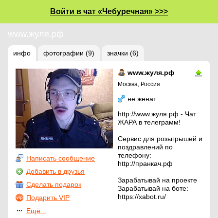
Войти в чат «Чебуречная» >>>
www.жуля.рф
инфо
фотографии (9)
значки (6)
www.жуля.рф
Москва, Россия
не женат
http://www.жуля.рф - Чат
ЖАРА в телеграмм!
Сервис для розыгрышей и
поздравлений по
телефону:
Написать сообщение
http://пранкач.рф
Добавить в друзья
Зарабатывай на проекте
Сделать подарок
Зарабатывай на боте:
https://xabot.ru/
Подарить VIP
Ещё...